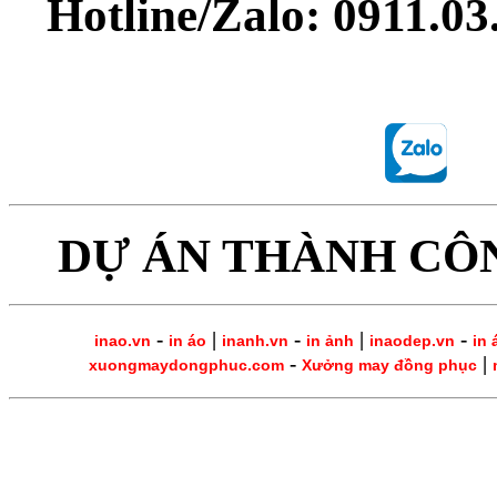
Hotline/Zalo: 0911.0
DỰ ÁN THÀNH CÔ
-
|
-
|
-
inao.vn
in áo
inanh.vn
in ảnh
inaodep.vn
in 
-
|
xuongmaydongphuc.com
Xưởng may đồng phục